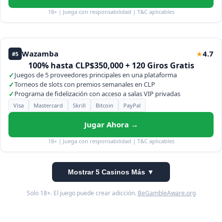
18+ | Juega con responsabilidad | T&C aplicables
Wazamba
4.7
★
#5
100% hasta CLP$350,000 + 120 Giros Gratis
✓
Juegos de 5 proveedores principales en una plataforma
✓
Torneos de slots con premios semanales en CLP
✓
Programa de fidelización con acceso a salas VIP privadas
Visa
Mastercard
Skrill
Bitcoin
PayPal
Jugar Ahora →
18+ | Juega con responsabilidad | T&C aplicables
Mostrar 5 Casinos Más ▼
Solo 18+. El juego puede crear adicción.
BeGambleAware.org