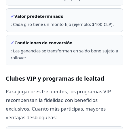
Valor predeterminado
: Cada giro tiene un monto fijo (ejemplo: $100 CLP).
Condiciones de conversión
: Las ganancias se transforman en saldo bono sujeto a
rollover.
Clubes VIP y programas de lealtad
Para jugadores frecuentes, los programas VIP
recompensan la fidelidad con beneficios
exclusivos. Cuanto más participas, mayores
ventajas desbloqueas: