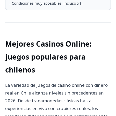
: Condiciones muy accesibles, incluso x1.
Mejores Casinos Online:
juegos populares para
chilenos
La variedad de juegos de casino online con dinero
real en Chile alcanza niveles sin precedentes en
2026. Desde tragamonedas clásicas hasta
experiencias en vivo con crupieres reales, los