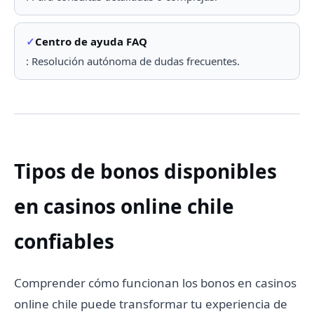
Centro de ayuda FAQ
: Resolución autónoma de dudas frecuentes.
Tipos de bonos disponibles
en casinos online chile
confiables
Comprender cómo funcionan los bonos en casinos
online chile puede transformar tu experiencia de