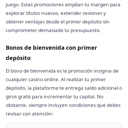
juego. Estas promociones amplían tu margen para
explorar títulos nuevos, extender sesiones y
obtener ventajas desde el primer depósito sin
comprometer demasiado tu presupuesto.
Bonos de bienvenida con primer
depósito
El bono de bienvenida es la promoción insignia de
cualquier casino online. Al realizar tu primer
depósito, la plataforma te entrega saldo adicional o
giros gratis para incrementar tu capital. No
obstante, siempre incluyen condiciones que debes
revisar con atención: