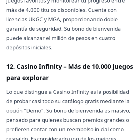
juegos favoritos y monitorear tu progreso entre
más de 4.000 títulos disponibles. Cuenta con
licencias UKGC y MGA, proporcionando doble
garantía de seguridad. Su bono de bienvenida
puede alcanzar el millón de pesos en cuatro
depósitos iniciales.
12. Casino Infinity – Más de 10.000 juegos
para explorar
Lo que distingue a Casino Infinity es la posibilidad
de probar casi todo su catálogo gratis mediante la
opción "Demo". Su bono de bienvenida es masivo,
pensado para quienes buscan premios grandes o
prefieren contar con un reembolso inicial como
respaldo. Es considerado uno de los mejores