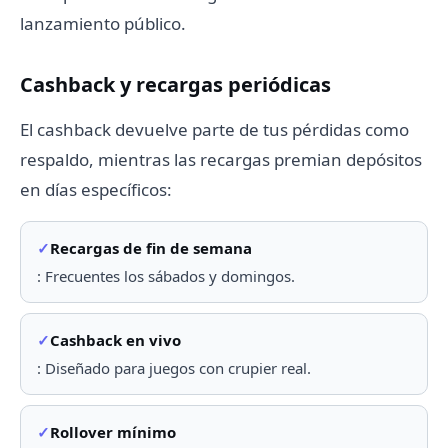
lanzamiento público.
Cashback y recargas periódicas
El cashback devuelve parte de tus pérdidas como
respaldo, mientras las recargas premian depósitos
en días específicos:
Recargas de fin de semana
: Frecuentes los sábados y domingos.
Cashback en vivo
: Diseñado para juegos con crupier real.
Rollover mínimo