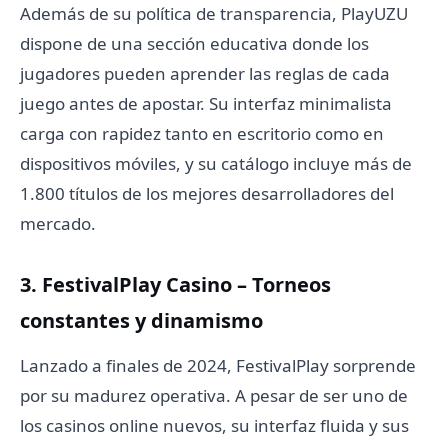
Además de su política de transparencia, PlayUZU
dispone de una sección educativa donde los
jugadores pueden aprender las reglas de cada
juego antes de apostar. Su interfaz minimalista
carga con rapidez tanto en escritorio como en
dispositivos móviles, y su catálogo incluye más de
1.800 títulos de los mejores desarrolladores del
mercado.
3. FestivalPlay Casino – Torneos
constantes y dinamismo
Lanzado a finales de 2024, FestivalPlay sorprende
por su madurez operativa. A pesar de ser uno de
los casinos online nuevos, su interfaz fluida y sus