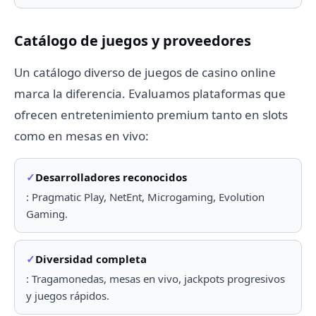
Catálogo de juegos y proveedores
Un catálogo diverso de juegos de casino online
marca la diferencia. Evaluamos plataformas que
ofrecen entretenimiento premium tanto en slots
como en mesas en vivo:
Desarrolladores reconocidos
: Pragmatic Play, NetEnt, Microgaming, Evolution
Gaming.
Diversidad completa
: Tragamonedas, mesas en vivo, jackpots progresivos
y juegos rápidos.