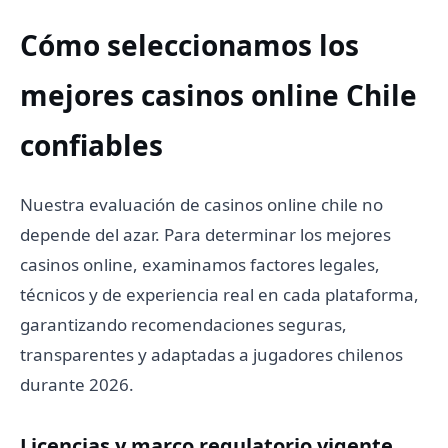
Cómo seleccionamos los
mejores casinos online Chile
confiables
Nuestra evaluación de casinos online chile no
depende del azar. Para determinar los mejores
casinos online, examinamos factores legales,
técnicos y de experiencia real en cada plataforma,
garantizando recomendaciones seguras,
transparentes y adaptadas a jugadores chilenos
durante 2026.
Licencias y marco regulatorio vigente