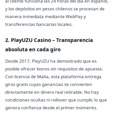
al cliente funciona las 24 horas del día en español,
y los depósitos en pesos chilenos se procesan de
manera inmediata mediante WebPay y
transferencias bancarias locales.
2. PlayUZU Casino – Transparencia
absoluta en cada giro
Desde 2017, PlayUZU ha demostrado que es
posible ofrecer bonos sin requisitos de apuesta.
Con licencia de Malta, esta plataforma entrega
giros gratis cuyas ganancias se convierten
directamente en dinero real retirable. No hay
condiciones ocultas ni rollover que cumplir, lo que
genera confianza desde el primer momento.