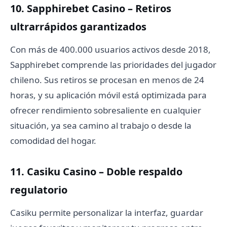
10. Sapphirebet Casino – Retiros
ultrarrápidos garantizados
Con más de 400.000 usuarios activos desde 2018,
Sapphirebet comprende las prioridades del jugador
chileno. Sus retiros se procesan en menos de 24
horas, y su aplicación móvil está optimizada para
ofrecer rendimiento sobresaliente en cualquier
situación, ya sea camino al trabajo o desde la
comodidad del hogar.
11. Casiku Casino – Doble respaldo
regulatorio
Casiku permite personalizar la interfaz, guardar