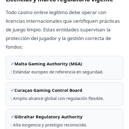
Todo casino online legítimo debe operar con
licencias internacionales que certifiquen prácticas
de juego limpio. Estas entidades supervisan la
protección del jugador y la gestión correcta de
fondos:
Malta Gaming Authority (MGA)
: Estándar europeo de referencia en seguridad.
Curaçao Gaming Control Board
: Amplio alcance global con regulación flexible.
Gibraltar Regulatory Authority
: Alta exigencia y prestigio reconocido.