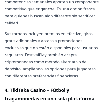
competencias semanales aportan un componente
competitivo que engancha. Es una opción fresca
para quienes buscan algo diferente sin sacrificar
calidad.
Sus torneos incluyen premios en efectivo, giros
gratis adicionales y acceso a promociones
exclusivas que no están disponibles para usuarios
regulares. FestivalPlay también acepta
criptomonedas como método alternativo de
depósito, ampliando las opciones para jugadores
con diferentes preferencias financieras.
4. TikiTaka Casino – Fútbol y
tragamonedas en una sola plataforma